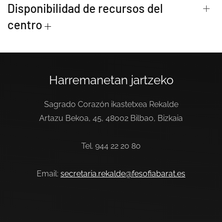
Disponibilidad de recursos del
centro
Harremanetan jartzeko
Sagrado Corazón ikastetxea Rekalde
Artazu Bekoa, 45, 48002 Bilbao, Bizkaia
Tel. 944 22 20 80
Email:
secretaria.rekalde@fesofiabarat.es